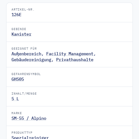
ARTIKEL-NR.
126E
GEBINDE
Kanister
GEEIGNET FÜR
Außenbereich
,
Facility Management
,
Gebäudereinigung
,
Privathaushalte
GEFAHRENSYMBOL
GHS05
INHALT/MENGE
5 L
MARKE
SM-55 / Alpino
PRODUKTTYP
Spezialreiniger