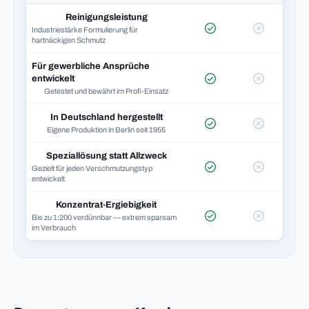
Reinigungsleistung
Industriestärke Formulierung für
hartnäckigen Schmutz
Für gewerbliche Ansprüche
entwickelt
Getestet und bewährt im Profi-Einsatz
In Deutschland hergestellt
Eigene Produktion in Berlin seit 1955
Speziallösung statt Allzweck
Gezielt für jeden Verschmutzungstyp
entwickelt
Konzentrat-Ergiebigkeit
Bis zu 1:200 verdünnbar — extrem sparsam
im Verbrauch