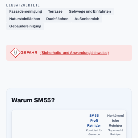
EINSATZGEBIETE
Fassadenreinigung
Terrasse
Gehwege und Einfahrten
Natursteinflächen
Dachflächen
Außenbereich
Gebäudereinigung
GEFAHR
(Sicherheits- und Anwendungshinweise)
Warum SM55?
SM55
Herkömml
Profi
iche
Reiniger
Reiniger
Konzipiert für
Supermarkt
Gewerbe
Reiniger