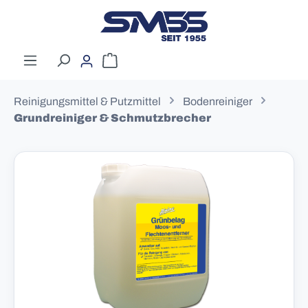
Zum Hauptinhalt springen
Warenkorb enthält 0 Positionen. Der G
Reinigungsmittel & Putzmittel
Bodenreiniger
Grundreiniger & Schmutzbrecher
Bildergalerie überspringen