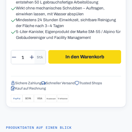
entstehen 50 L gebrauchsfertige Arbeitslösung
Wirkt ohne mechanisches Schrubben – Auftragen,
einwirken lassen, mit Wasser abspülen
Mindestens 24 Stunden Einwirkzeit, sichtbare Reinigung
der Fläche nach 3–4 Tagen
5-Liter-Kanister, Eigenprodukt der Marke SM-55 / Alpino für
Gebäudereiniger und Facility Management
Produkt Anzahl: Gib den gewünschten Wert 
In den Warenkorb
Stk
Sichere Zahlung
Schneller Versand
Trusted Shops
Kauf auf Rechnung
PRODUKTDATEN AUF EINEN BLICK